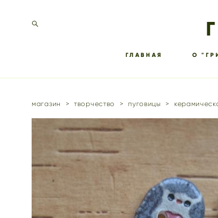
ГЛАВНАЯ
О "ГР
магазин
>
творчество
>
пуговицы
>
керамическа