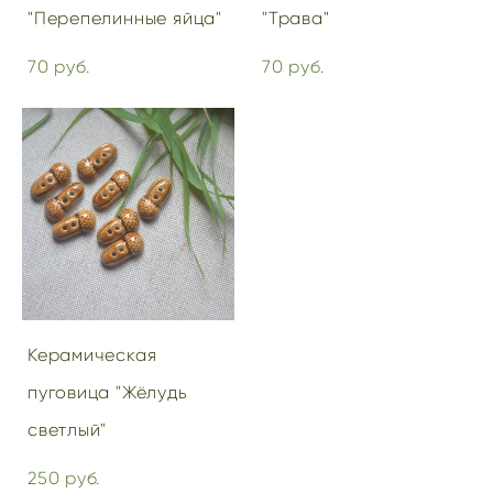
"Перепелинные яйца"
"Трава"
70 pуб.
70 pуб.
Керамическая
пуговица "Жёлудь
светлый"
250 pуб.