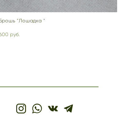
Брошь "Лошадка "
600 pуб.