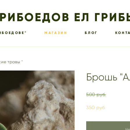
ГРИБОЕДОВ ЕЛ ГРИБ
ИБОЕДОВЕ"
МАГАЗИН
БЛОГ
КОНТ
ие травы "
Брошь "А
500 pуб.
350 pуб.
Не