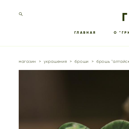
ГЛАВНАЯ
О "ГР
магазин
>
украшения
>
броши
>
брошь "алтайск