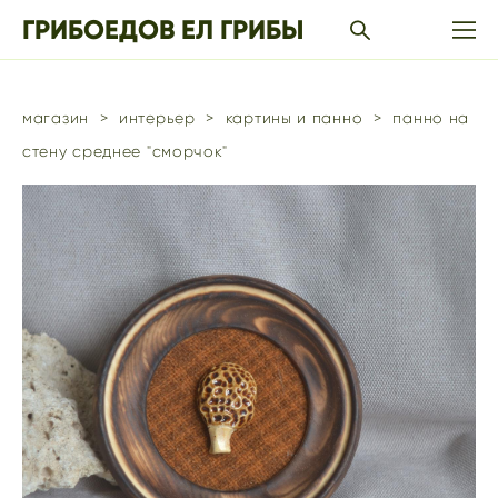
ГРИБОЕДОВ ЕЛ ГРИБЫ
магазин
>
интерьер
>
картины и панно
>
панно на
стену среднее "сморчок"