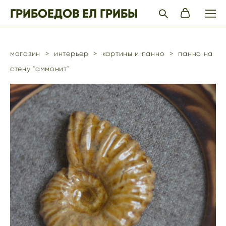
ГРИБОЕДОВ ЕЛ ГРИБЫ
магазин
>
интерьер
>
картины и панно
>
панно на
стену "аммонит"