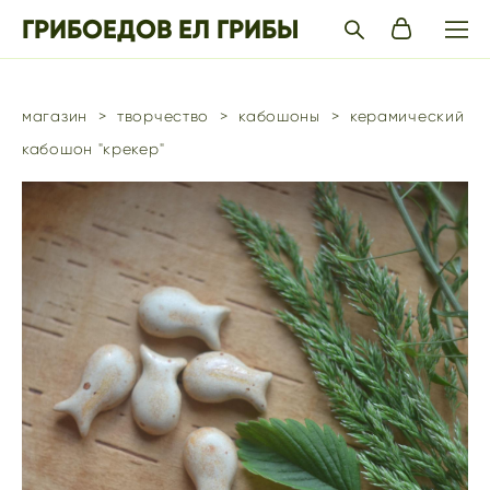
ГРИБОЕДОВ ЕЛ ГРИБЫ
магазин
>
творчество
>
кабошоны
>
керамический
кабошон "крекер"