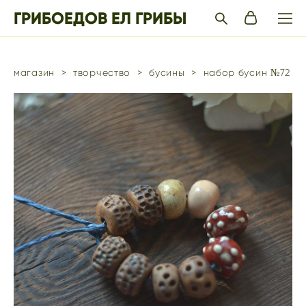
ГРИБОЕДОВ ЕЛ ГРИБЫ
магазин
>
творчество
>
бусины
>
набор бусин №72