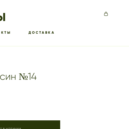
Ы
АКТЫ
ДОСТАВКА
син №14
т в наличии