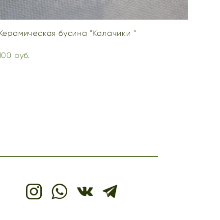
Керамическая бусина "Калачики "
100 pуб.