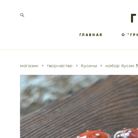
ГЛАВНАЯ
О "ГР
магазин
>
творчество
>
бусины
>
набор бусин 