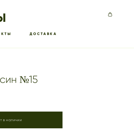
Ы
АКТЫ
ДОСТАВКА
син №15
т в наличии