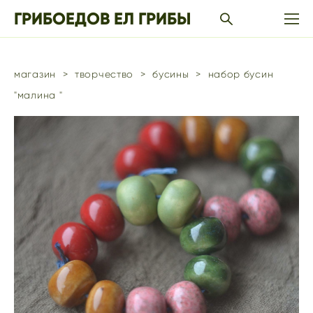
ГРИБОЕДОВ ЕЛ ГРИБЫ
магазин
>
творчество
>
бусины
>
набор бусин
"малина "