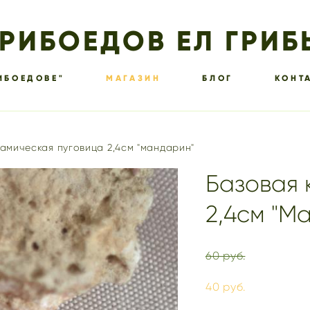
ГРИБОЕДОВ ЕЛ ГРИБ
ИБОЕДОВЕ"
МАГАЗИН
БЛОГ
КОНТ
амическая пуговица 2,4см "мандарин"
Базовая 
2,4см "М
60 pуб.
40 pуб.