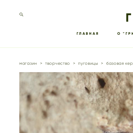
ГЛАВНАЯ
О "ГР
магазин
>
творчество
>
пуговицы
>
базовая кер