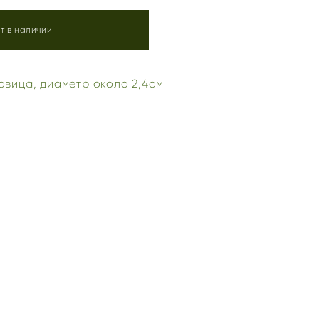
т в наличии
овица, диаметр около 2,4см