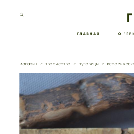
ГЛАВНАЯ
О "ГР
магазин
>
творчество
>
пуговицы
>
керамическа