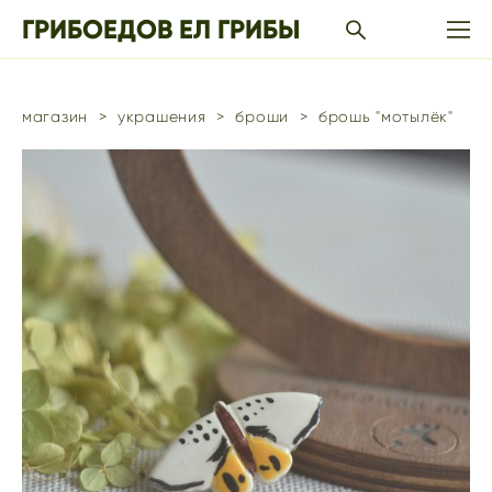
ГРИБОЕДОВ ЕЛ ГРИБЫ
магазин
>
украшения
>
броши
>
брошь "мотылёк"